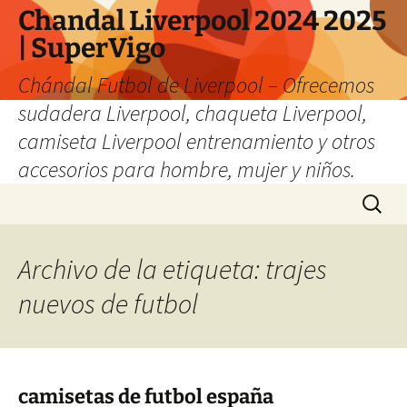
Chandal Liverpool 2024 2025
| SuperVigo
Chándal Futbol de Liverpool – Ofrecemos
sudadera Liverpool, chaqueta Liverpool,
camiseta Liverpool entrenamiento y otros
accesorios para hombre, mujer y niños.
Saltar
Buscar:
al
contenido
Archivo de la etiqueta: trajes
nuevos de futbol
camisetas de futbol españa