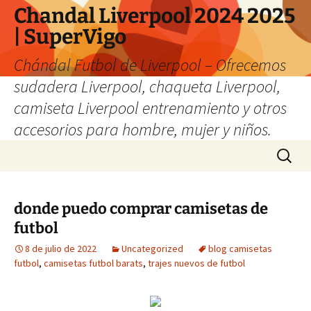
Chandal Liverpool 2024 2025
| SuperVigo
Chándal Futbol de Liverpool – Ofrecemos
sudadera Liverpool, chaqueta Liverpool,
camiseta Liverpool entrenamiento y otros
accesorios para hombre, mujer y niños.
Saltar
Buscar:
al
contenido
donde puedo comprar camisetas de
futbol
8 de julio de 2022
Uncategorized
blog camisetas
futbol
,
camisetas futbol barats
,
trajes nuevos de futbol