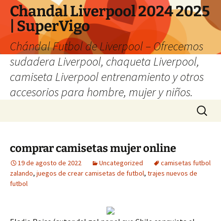
Chandal Liverpool 2024 2025
| SuperVigo
Chándal Futbol de Liverpool – Ofrecemos
sudadera Liverpool, chaqueta Liverpool,
camiseta Liverpool entrenamiento y otros
accesorios para hombre, mujer y niños.
Saltar
Buscar:
al
contenido
comprar camisetas mujer online
19 de agosto de 2022
Uncategorized
camisetas futbol
zalando
,
juegos de crear camisetas de futbol
,
trajes nuevos de
futbol