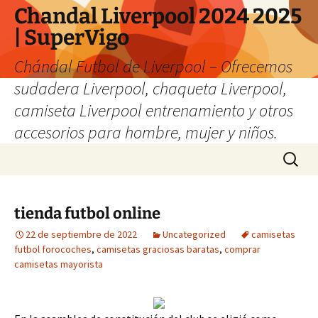
Chandal Liverpool 2024 2025
| SuperVigo
Chándal Futbol de Liverpool – Ofrecemos
sudadera Liverpool, chaqueta Liverpool,
camiseta Liverpool entrenamiento y otros
accesorios para hombre, mujer y niños.
Saltar
Buscar:
al
contenido
tienda futbol online
22 de septiembre de 2022
Uncategorized
camisetas
futbol forocoches
,
camisetas graciosas baratas
,
comprar
camisetas mayorista