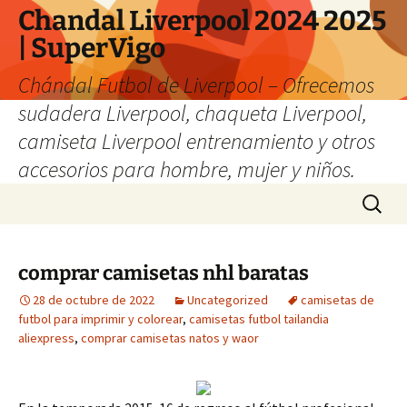
Chandal Liverpool 2024 2025
| SuperVigo
Chándal Futbol de Liverpool – Ofrecemos
sudadera Liverpool, chaqueta Liverpool,
camiseta Liverpool entrenamiento y otros
accesorios para hombre, mujer y niños.
Saltar
Buscar:
al
contenido
comprar camisetas nhl baratas
28 de octubre de 2022
Uncategorized
camisetas de
futbol para imprimir y colorear
,
camisetas futbol tailandia
aliexpress
,
comprar camisetas natos y waor