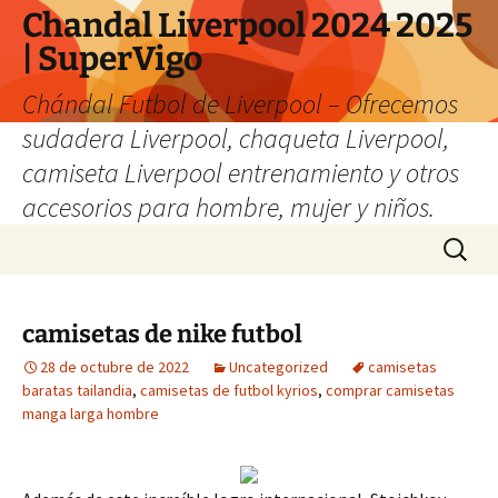
Chandal Liverpool 2024 2025
| SuperVigo
Chándal Futbol de Liverpool – Ofrecemos
sudadera Liverpool, chaqueta Liverpool,
camiseta Liverpool entrenamiento y otros
accesorios para hombre, mujer y niños.
Saltar
Buscar:
al
contenido
camisetas de nike futbol
28 de octubre de 2022
Uncategorized
camisetas
baratas tailandia
,
camisetas de futbol kyrios
,
comprar camisetas
manga larga hombre