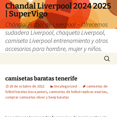
Chandal Liverpool 2024 2025
| SuperVigo
Chándal Futbol de Liverpool – Ofrecemos
sudadera Liverpool, chaqueta Liverpool,
camiseta Liverpool entrenamiento y otros
accesorios para hombre, mujer y niños.
Saltar
Buscar:
al
contenido
camisetas baratas tenerife
28 de octubre de 2022
Uncategorized
camisetas de
futbol baratas boca juniors
,
camisetas de futbol replicas exactas
,
comprar camisetas oliver y benji baratas