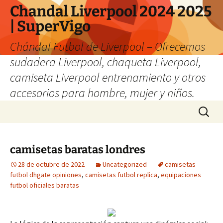
Chandal Liverpool 2024 2025
| SuperVigo
Chándal Futbol de Liverpool – Ofrecemos
sudadera Liverpool, chaqueta Liverpool,
camiseta Liverpool entrenamiento y otros
accesorios para hombre, mujer y niños.
Saltar
Buscar:
al
contenido
camisetas baratas londres
28 de octubre de 2022
Uncategorized
camisetas
futbol dhgate opiniones
,
camisetas futbol replica
,
equipaciones
futbol oficiales baratas