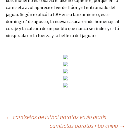
Más moderno es todavía el diseño suplente, porque en la
camiseta azul aparece el verde flúor y el entramado del
jaguar. Según explicó la CBF en su lanzamiento, este
domingo 7 de agosto, la nueva casaca «rinde homenaje al
coraje y la cultura de un pueblo que nunca se rinde» y está
«inspirada en la fuerza y la belleza del jaguar».
Navegación
←
camisetas de futbol baratas envio gratis
camisetas baratas nba china
→