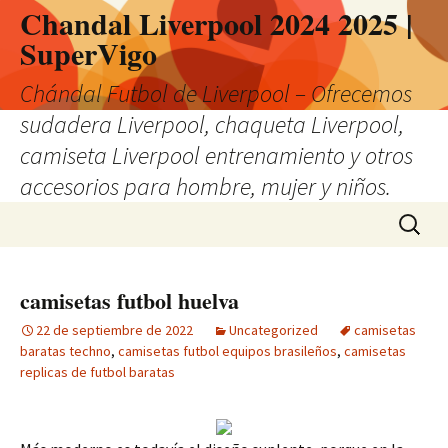
Chandal Liverpool 2024 2025 |
SuperVigo
Chándal Futbol de Liverpool – Ofrecemos
sudadera Liverpool, chaqueta Liverpool,
camiseta Liverpool entrenamiento y otros
accesorios para hombre, mujer y niños.
Saltar
Buscar:
al
contenido
camisetas futbol huelva
22 de septiembre de 2022
Uncategorized
camisetas
baratas techno
,
camisetas futbol equipos brasileños
,
camisetas
replicas de futbol baratas