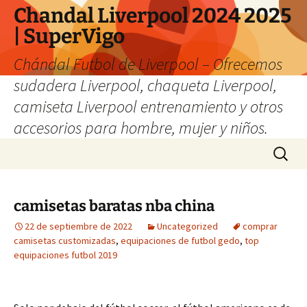
Chandal Liverpool 2024 2025
| SuperVigo
Chándal Futbol de Liverpool – Ofrecemos
sudadera Liverpool, chaqueta Liverpool,
camiseta Liverpool entrenamiento y otros
accesorios para hombre, mujer y niños.
Saltar
Buscar:
al
contenido
camisetas baratas nba china
22 de septiembre de 2022
Uncategorized
comprar
camisetas customizadas
,
equipaciones de futbol gedo
,
top
equipaciones futbol 2019