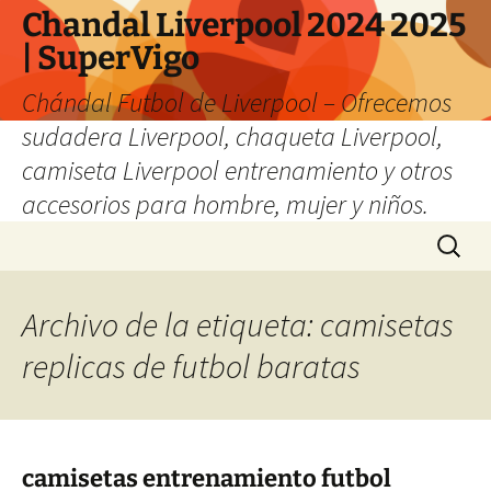
Chandal Liverpool 2024 2025
| SuperVigo
Chándal Futbol de Liverpool – Ofrecemos
sudadera Liverpool, chaqueta Liverpool,
camiseta Liverpool entrenamiento y otros
accesorios para hombre, mujer y niños.
Saltar
Buscar:
al
contenido
Archivo de la etiqueta: camisetas
replicas de futbol baratas
camisetas entrenamiento futbol