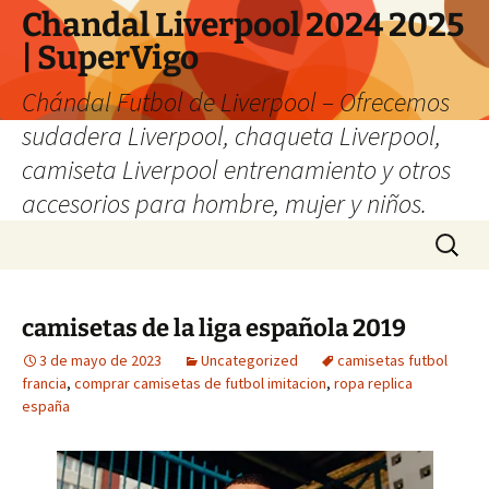
Chandal Liverpool 2024 2025
| SuperVigo
Chándal Futbol de Liverpool – Ofrecemos
sudadera Liverpool, chaqueta Liverpool,
camiseta Liverpool entrenamiento y otros
accesorios para hombre, mujer y niños.
Saltar
Buscar:
al
contenido
camisetas de la liga española 2019
3 de mayo de 2023
Uncategorized
camisetas futbol
francia
,
comprar camisetas de futbol imitacion
,
ropa replica
españa