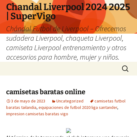
Chandal Liverpool 2024 2025
| SuperVigo
Chándal Futbol de Liverpool – Ofrecemos
sudadera Liverpool, chaqueta Liverpool,
camiseta Liverpool entrenamiento y otros
accesorios para hombre, mujer y niños.
Saltar
Buscar:
al
contenido
camisetas baratas online
3 de mayo de 2023
Uncategorized
camisetas futbol
baratas tailandia
,
equipaciones de futbol 2020 liga santander
,
impresion camisetas baratas vigo