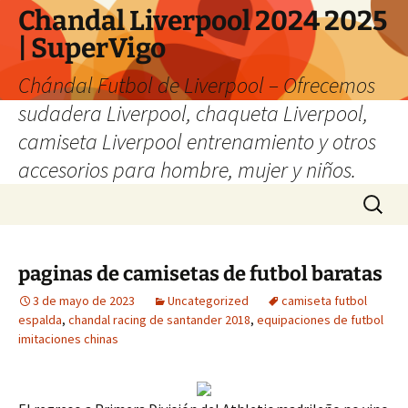
Chandal Liverpool 2024 2025
| SuperVigo
Chándal Futbol de Liverpool – Ofrecemos
sudadera Liverpool, chaqueta Liverpool,
camiseta Liverpool entrenamiento y otros
accesorios para hombre, mujer y niños.
Saltar
Buscar:
al
contenido
paginas de camisetas de futbol baratas
3 de mayo de 2023
Uncategorized
camiseta futbol
espalda
,
chandal racing de santander 2018
,
equipaciones de futbol
imitaciones chinas