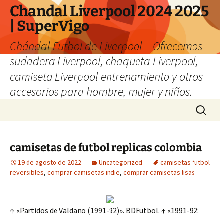
Chandal Liverpool 2024 2025
| SuperVigo
Chándal Futbol de Liverpool – Ofrecemos
sudadera Liverpool, chaqueta Liverpool,
camiseta Liverpool entrenamiento y otros
accesorios para hombre, mujer y niños.
Saltar
Buscar:
al
contenido
camisetas de futbol replicas colombia
19 de agosto de 2022
Uncategorized
camisetas futbol
reversibles
,
comprar camisetas indie
,
comprar camisetas lisas
↑ «Partidos de Valdano (1991-92)». BDFutbol. ↑ «1991-92: