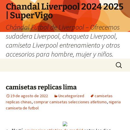
Chandal Liverpool 2024 2025
| SuperVigo
Chándal Futbol de Liverpool – Ofrecemos
sudadera Liverpool, chaqueta Liverpool,
camiseta Liverpool entrenamiento y otros
accesorios para hombre, mujer y niños.
Saltar
Buscar:
al
contenido
camisetas replicas lima
19 de agosto de 2022
Uncategorized
camisetas
replicas chinas
,
comprar camisetas selecciones atletismo
,
nigeria
camiseta de futbol