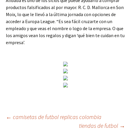
Alibaba es uno de los sitios que puede ayudarlo a comprar
productos falsificados al por mayor. R. C. D. Mallorca en Son
Moix, lo que le llevó a la última jornada con opciones de
acceder a Europa League. “Es sea fácil cruzarte con un
empleado y que veas el nombre o logo de la empresa. O que
los amigos vean los regalos y digan ‘qué bien te cuidan en tu
empresa’.
Navegación
←
camisetas de futbol replicas colombia
tiendas de futbol
→