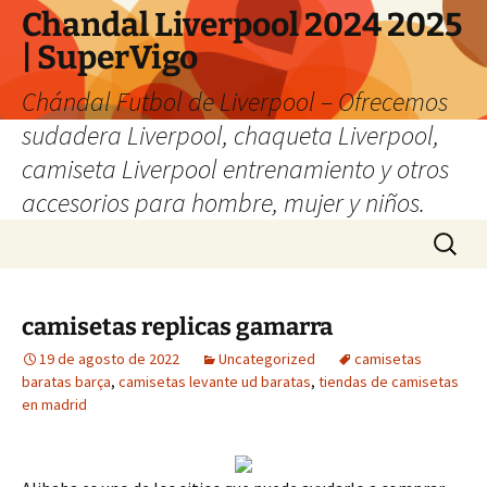
Chandal Liverpool 2024 2025
| SuperVigo
Chándal Futbol de Liverpool – Ofrecemos
sudadera Liverpool, chaqueta Liverpool,
camiseta Liverpool entrenamiento y otros
accesorios para hombre, mujer y niños.
Saltar
Buscar:
al
contenido
camisetas replicas gamarra
19 de agosto de 2022
Uncategorized
camisetas
baratas barça
,
camisetas levante ud baratas
,
tiendas de camisetas
en madrid