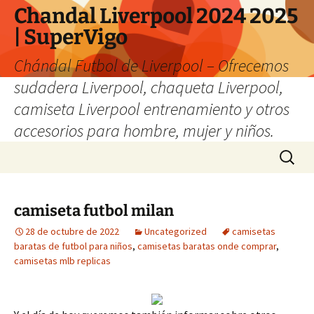
Chandal Liverpool 2024 2025
| SuperVigo
Chándal Futbol de Liverpool – Ofrecemos
sudadera Liverpool, chaqueta Liverpool,
camiseta Liverpool entrenamiento y otros
accesorios para hombre, mujer y niños.
Saltar
Buscar:
al
contenido
camiseta futbol milan
28 de octubre de 2022
Uncategorized
camisetas
baratas de futbol para niños
,
camisetas baratas onde comprar
,
camisetas mlb replicas