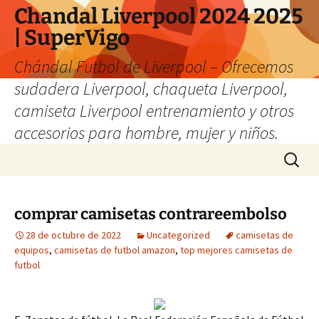
Chandal Liverpool 2024 2025
| SuperVigo
Chándal Futbol de Liverpool – Ofrecemos
sudadera Liverpool, chaqueta Liverpool,
camiseta Liverpool entrenamiento y otros
accesorios para hombre, mujer y niños.
Saltar
Buscar:
al
contenido
comprar camisetas contrareembolso
28 de octubre de 2022
Uncategorized
camisetas de
equipos
,
camisetas de futbol amazon
,
top mejores camisetas de
futbol