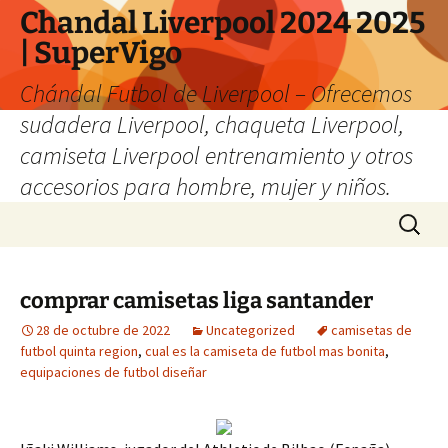
Chandal Liverpool 2024 2025
| SuperVigo
Chándal Futbol de Liverpool – Ofrecemos
sudadera Liverpool, chaqueta Liverpool,
camiseta Liverpool entrenamiento y otros
accesorios para hombre, mujer y niños.
Saltar
Buscar:
al
contenido
comprar camisetas liga santander
28 de octubre de 2022
Uncategorized
camisetas de
futbol quinta region
,
cual es la camiseta de futbol mas bonita
,
equipaciones de futbol diseñar