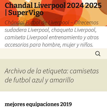
Chandal Liverpool 2024 2025
| SuperVigo
Chándal Futbol de Liverpool – Ofrecemos
sudadera Liverpool, chaqueta Liverpool,
camiseta Liverpool entrenamiento y otros
accesorios para hombre, mujer y niños.
Saltar
Buscar:
al
contenido
Archivo de la etiqueta: camisetas
de futbol azul y amarillo
mejores equipaciones 2019