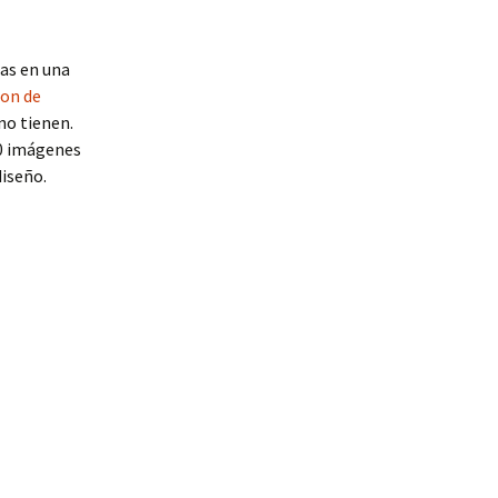
as en una
ion de
no tienen.
00 imágenes
diseño.