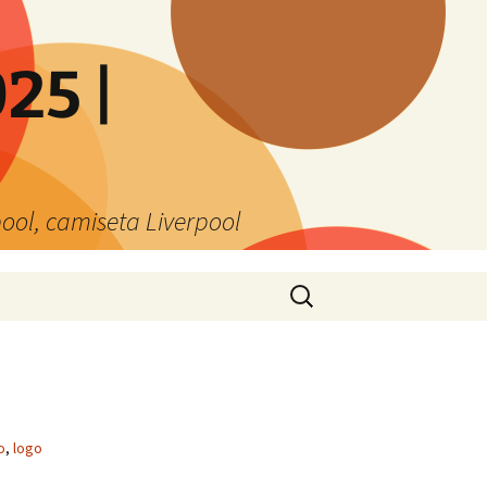
25 |
ool, camiseta Liverpool
Buscar:
o
,
logo