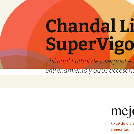
Chandal Li
SuperVig
Chándal Futbol de Liverpool – 
entrenamiento y otros accesori
Saltar
al
contenido
mej
29 de dic
camisetas fu