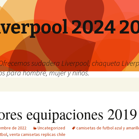
verpool 2024 20
o
Ofrecemos sudadera Liverpool, chaqueta Liverp
os para hombre, mujer y niños.
ores equipaciones 2019
iembre de 2022
Uncategorized
camisetas de futbol azul y amarill
tbol
,
venta camisetas replicas chile