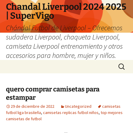
Chandal Liverpool 2024 2025
| SuperVigo
Chándal Futbol de Liverpool – Ofrecemos
sudadera Liverpool, chaqueta Liverpool,
camiseta Liverpool entrenamiento y otros
accesorios para hombre, mujer y niños.
Saltar
Buscar:
al
contenido
quero comprar camisetas para
estampar
29 de diciembre de 2022
Uncategorized
camisetas
futbol liga brasileña
,
camisetas replicas futbol niños
,
top mejores
camisetas de futbol