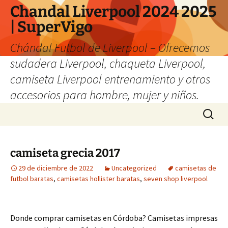
Chandal Liverpool 2024 2025
| SuperVigo
Chándal Futbol de Liverpool – Ofrecemos
sudadera Liverpool, chaqueta Liverpool,
camiseta Liverpool entrenamiento y otros
accesorios para hombre, mujer y niños.
Saltar
Buscar:
al
contenido
camiseta grecia 2017
29 de diciembre de 2022
Uncategorized
camisetas de
futbol baratas
,
camisetas hollister baratas
,
seven shop liverpool
Donde comprar camisetas en Córdoba? Camisetas impresas