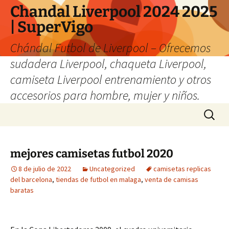
Chandal Liverpool 2024 2025
| SuperVigo
Chándal Futbol de Liverpool – Ofrecemos
sudadera Liverpool, chaqueta Liverpool,
camiseta Liverpool entrenamiento y otros
accesorios para hombre, mujer y niños.
Saltar
Buscar:
al
contenido
mejores camisetas futbol 2020
8 de julio de 2022
Uncategorized
camisetas replicas
del barcelona
,
tiendas de futbol en malaga
,
venta de camisas
baratas