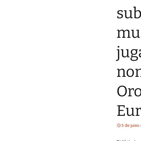
sub
mue
jug
nom
Oro
Eur
5 de junio