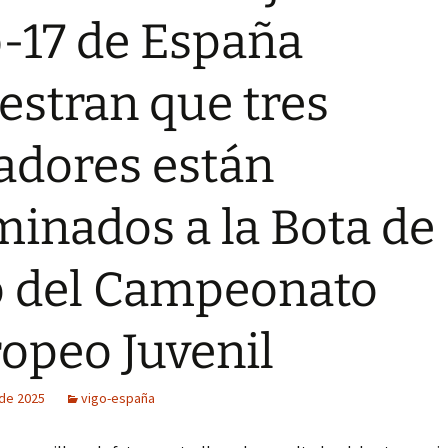
-17 de España
stran que tres
adores están
inados a la Bota de
 del Campeonato
opeo Juvenil
 de 2025
vigo-españa