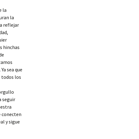
e la
uran la
 reflejar
dad,
uier
s hinchas
de
izamos
 Ya sea que
 todos los
orgullo
a seguir
uestra
e conecten
al y sigue