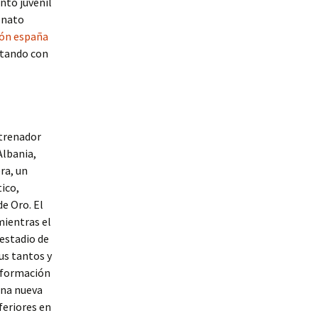
nto juvenil
onato
ión españa
ctando con
ntrenador
Albania,
ra, un
ico,
e Oro. El
mientras el
 estadio de
sus tantos y
e formación
una nueva
feriores en