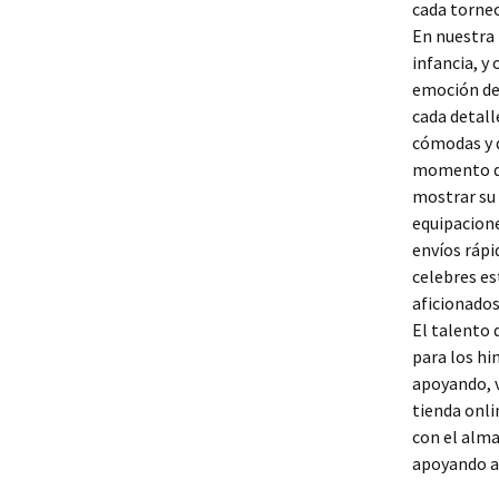
cada torneo
En nuestra 
infancia, y
emoción de 
cada detall
cómodas y d
momento del
mostrar su
equipacione
envíos rápi
celebres es
aficionados
El talento 
para los hi
apoyando, v
tienda onl
con el alma
apoyando a