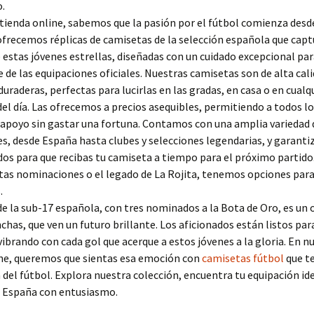
.
tienda online, sabemos que la pasión por el fútbol comienza desd
 ofrecemos réplicas de camisetas de la selección española que capt
estas jóvenes estrellas, diseñadas con un cuidado excepcional para
e de las equipaciones oficiales. Nuestras camisetas son de alta cali
uraderas, perfectas para lucirlas en las gradas, en casa o en cualq
 día. Las ofrecemos a precios asequibles, permitiendo a todos lo
 apoyo sin gastar una fortuna. Contamos con una amplia variedad 
s, desde España hasta clubes y selecciones legendarias, y garant
dos para que recibas tu camiseta a tiempo para el próximo partido.
tas nominaciones o el legado de La Rojita, tenemos opciones para
.
de la sub-17 española, con tres nominados a la Bota de Oro, es un 
nchas, que ven un futuro brillante. Los aficionados están listos par
ibrando con cada gol que acerque a estos jóvenes a la gloria. En n
ine, queremos que sientas esa emoción con
camisetas fútbol
que t
 del fútbol. Explora nuestra colección, encuentra tu equipación ide
 España con entusiasmo.