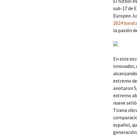
El fútbol e
sub-17 de 
Europeo Juv
2024 barat
la pasión d
En este esc
innovador,
alcanzando 
extremo del
anotaron 5,
extremo abr
nueve selló
Tirana vibr
comparacion
español, qu
generación 