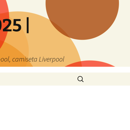
25 |
ool, camiseta Liverpool
Buscar: