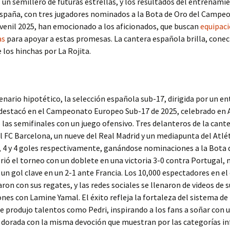
s un semillero de futuras estrellas, y los resultados del entrenamie
España, con tres jugadores nominados a la Bota de Oro del Campe
enil 2025, han emocionado a los aficionados, que buscan
equipac
as
para apoyar a estas promesas. La cantera española brilla, cone
e los hinchas por La Rojita.
enario hipotético, la selección española sub-17, dirigida por un e
 destacó en el Campeonato Europeo Sub-17 de 2025, celebrado en 
las semifinales con un juego ofensivo. Tres delanteros de la cante
 FC Barcelona, un nueve del Real Madrid y un mediapunta del Atlét
 4 y 4 goles respectivamente, ganándose nominaciones a la Bota d
ió el torneo con un doblete en una victoria 3-0 contra Portugal, 
 un gol clave en un 2-1 ante Francia. Los 10,000 espectadores en el
aron con sus regates, y las redes sociales se llenaron de videos de 
es con Lamine Yamal. El éxito refleja la fortaleza del sistema d
e produjo talentos como Pedri, inspirando a los fans a soñar con 
dorada con la misma devoción que muestran por las categorías in