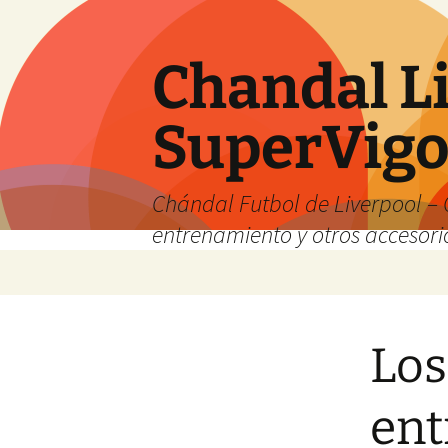
Chandal Li
SuperVig
Chándal Futbol de Liverpool – 
entrenamiento y otros accesori
Saltar
al
contenido
Los
ent