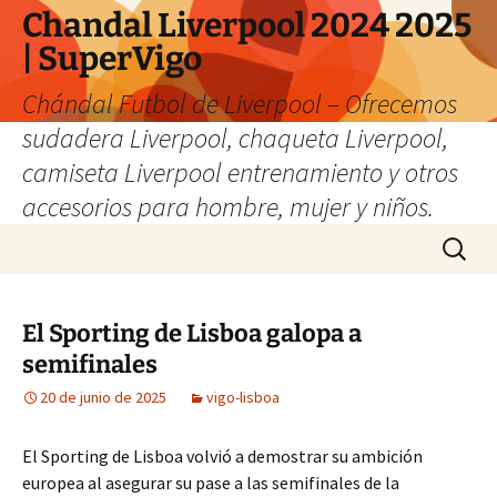
Chandal Liverpool 2024 2025
| SuperVigo
Chándal Futbol de Liverpool – Ofrecemos
sudadera Liverpool, chaqueta Liverpool,
camiseta Liverpool entrenamiento y otros
accesorios para hombre, mujer y niños.
Saltar
Buscar:
al
contenido
El Sporting de Lisboa galopa a
semifinales
20 de junio de 2025
vigo-lisboa
El Sporting de Lisboa volvió a demostrar su ambición
europea al asegurar su pase a las semifinales de la