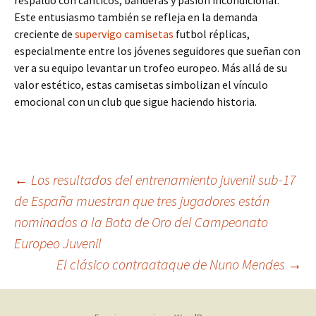
respaldo con cánticos, banderas y pasión incondicional.
Este entusiasmo también se refleja en la demanda
creciente de
supervigo camisetas
futbol réplicas,
especialmente entre los jóvenes seguidores que sueñan con
ver a su equipo levantar un trofeo europeo. Más allá de su
valor estético, estas camisetas simbolizan el vínculo
emocional con un club que sigue haciendo historia.
Navegación
←
Los resultados del entrenamiento juvenil sub-17
de España muestran que tres jugadores están
nominados a la Bota de Oro del Campeonato
de
Europeo Juvenil
El clásico contraataque de Nuno Mendes
→
entradas