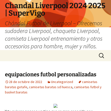
Chandal Liverpool 2024 2025
| SuperVigo
Chándal Futbol de Liverpool – Ofrecemos
sudadera Liverpool, chaqueta Liverpool,
camiseta Liverpool entrenamiento y otros
accesorios para hombre, mujer y niños.
Saltar
Buscar:
al
contenido
equipaciones futbol personalizadas
28 de octubre de 2022
Uncategorized
camisetas
baratas getafe
,
camisetas baratas sd huesca
,
camisetas futbol y
basket baratas