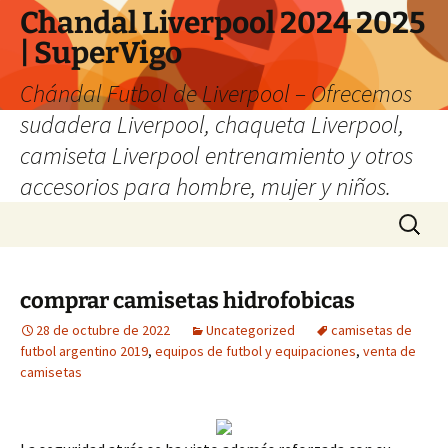
Chandal Liverpool 2024 2025
| SuperVigo
Chándal Futbol de Liverpool – Ofrecemos
sudadera Liverpool, chaqueta Liverpool,
camiseta Liverpool entrenamiento y otros
accesorios para hombre, mujer y niños.
Saltar
Buscar:
al
contenido
comprar camisetas hidrofobicas
28 de octubre de 2022
Uncategorized
camisetas de
futbol argentino 2019
,
equipos de futbol y equipaciones
,
venta de
camisetas