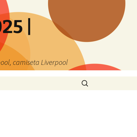
25 |
ool, camiseta Liverpool
Buscar: