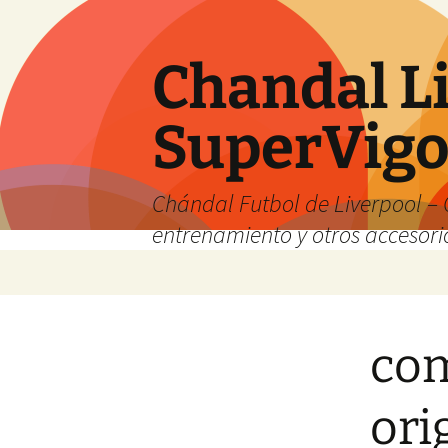
Chandal Li
SuperVig
Chándal Futbol de Liverpool – 
entrenamiento y otros accesori
Saltar
al
contenido
com
ori