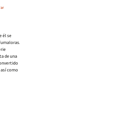
ar
 él se
fumaloras.
rie
ta de una
convertido
así como