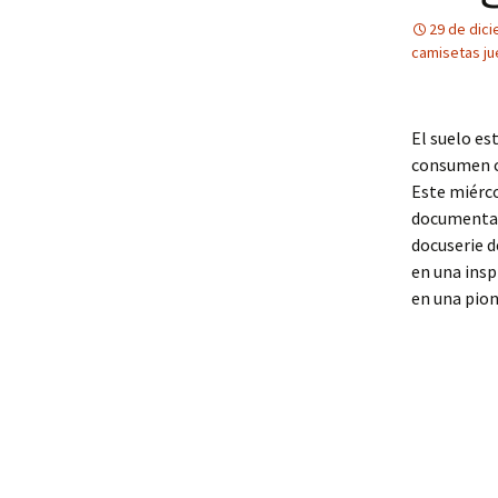
29 de dic
camisetas ju
El suelo es
consumen ci
Este miérco
documental 
docuserie d
en una insp
en una pion