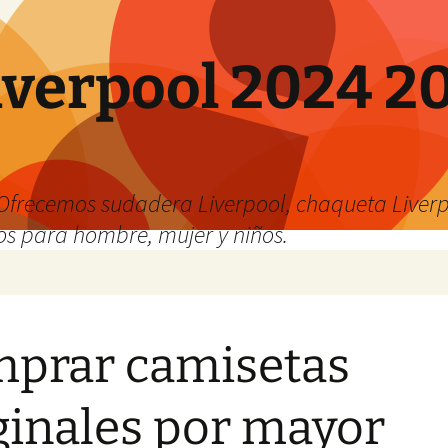
verpool 2024 20
o
Ofrecemos sudadera Liverpool, chaqueta Liverp
os para hombre, mujer y niños.
prar camisetas
ginales por mayor