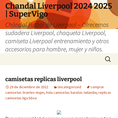
Chandal Liverpool 2024 2025
| SuperVigo
Chándal Futbol de Liverpool – Ofrecemos
sudadera Liverpool, chaqueta Liverpool,
camiseta Liverpool entrenamiento y otros
accesorios para hombre, mujer y niños.
Saltar
Buscar:
al
contenido
camisetas replicas liverpool
29 de diciembre de 2022
Uncategorized
comprar
camisetas tirantes mujer
,
hola camisetas baratas tailandia
,
replicas
camisetas liga bbva