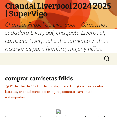
Chandal Liverpool 2024 2025
| SuperVigo
Chándal Futbol de Liverpool – Ofrecemos
sudadera Liverpool, chaqueta Liverpool,
camiseta Liverpool entrenamiento y otros
accesorios para hombre, mujer y niños.
Saltar
Buscar:
al
contenido
comprar camisetas frikis
29 de julio de 2022
Uncategorized
camisetas nba
baratas
,
chandal barca corte ingles
,
comprar camisetas
estampadas