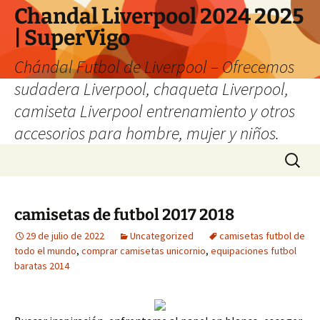
Chandal Liverpool 2024 2025
| SuperVigo
Chándal Futbol de Liverpool – Ofrecemos
sudadera Liverpool, chaqueta Liverpool,
camiseta Liverpool entrenamiento y otros
accesorios para hombre, mujer y niños.
Saltar
Buscar:
al
contenido
camisetas de futbol 2017 2018
29 de julio de 2022
Uncategorized
camisetas futbol de
todo el mundo
,
comprar camisetas unicornio
,
equipaciones futbol
baratas 2014