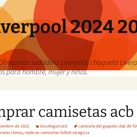
verpool 2024 20
o
Ofrecemos sudadera Liverpool, chaqueta Liverp
os para hombre, mujer y niños.
prar camisetas acb
tiembre de 2022
Uncategorized
camiseta del guijuelo club de fú
ratas chinas
,
replicas camisetas futbol zaragoza