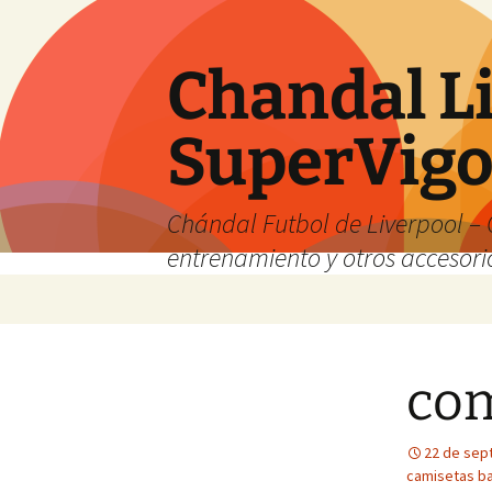
Chandal Li
SuperVig
Chándal Futbol de Liverpool – 
entrenamiento y otros accesori
Saltar
al
contenido
com
22 de sep
camisetas ba