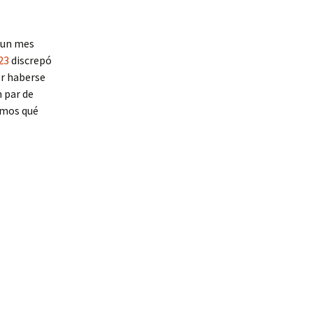
, un mes
23
discrepó
or haberse
 par de
emos qué