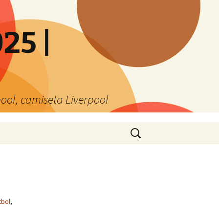
25 |
ool, camiseta Liverpool
Buscar:
tbol
,