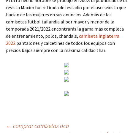
El otro hecho notable se produjo en 2002: la publicidad de la
revista Maxim fue retirada del estadio por el uso sexista que
hacían de las mujeres en sus anuncios. Además de las
camisetas futbol tailandia al por mayor y menor de la
temporada 2021/2022 encontrarás la gama más completa
de entrenamiento, polos, chandals,
camiseta inglaterra
2022
pantalones y calcetines de todos los equipos con
precios bajos siempre con la máxima calidad thai.
Navegación
←
comprar camisetas acb