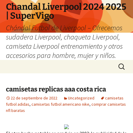
Chandal Liverpool 2024 2025
| SuperVigo
Chándal Futbol de Liverpool – Ofrecemos
sudadera Liverpool, chaqueta Liverpool,
camiseta Liverpool entrenamiento y otros
accesorios para hombre, mujer y niños.
Saltar
Buscar:
al
contenido
camisetas replicas aaa costa rica
22 de septiembre de 2022
Uncategorized
camisetas
futbol adidas
,
camisetas futbol americano nike
,
comprar camisetas
nfl baratas