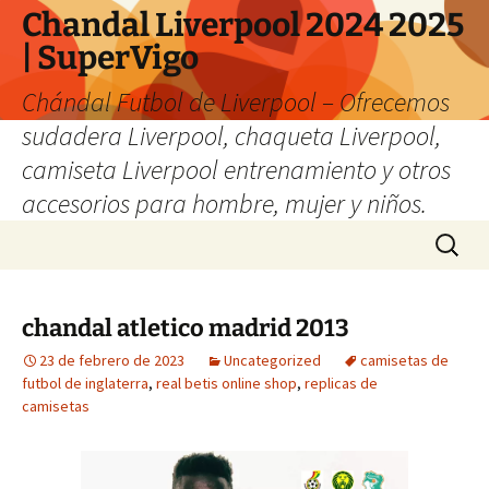
Chandal Liverpool 2024 2025
| SuperVigo
Chándal Futbol de Liverpool – Ofrecemos
sudadera Liverpool, chaqueta Liverpool,
camiseta Liverpool entrenamiento y otros
accesorios para hombre, mujer y niños.
Saltar
Buscar:
al
contenido
chandal atletico madrid 2013
23 de febrero de 2023
Uncategorized
camisetas de
futbol de inglaterra
,
real betis online shop
,
replicas de
camisetas