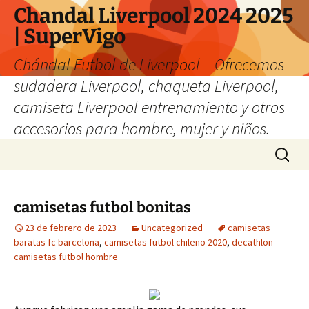
Chandal Liverpool 2024 2025
| SuperVigo
Chándal Futbol de Liverpool – Ofrecemos
sudadera Liverpool, chaqueta Liverpool,
camiseta Liverpool entrenamiento y otros
accesorios para hombre, mujer y niños.
Saltar
Buscar:
al
contenido
camisetas futbol bonitas
23 de febrero de 2023
Uncategorized
camisetas
baratas fc barcelona
,
camisetas futbol chileno 2020
,
decathlon
camisetas futbol hombre