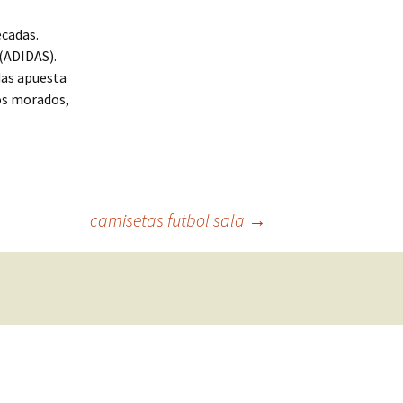
écadas.
 (ADIDAS).
das apuesta
nos morados,
camisetas futbol sala
→