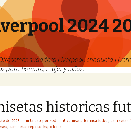
verpool 2024 20
o
Ofrecemos sudadera Liverpool, chaqueta Liverp
os para hombre, mujer y niños.
isetas historicas fu
sto de 2023
Uncategorized
camiseta termica futbol
,
camisetas f
eses
,
camisetas replicas hugo boss