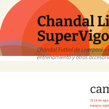
Chandal Li
SuperVig
Chándal Futbol de Liverpool – 
entrenamiento y otros accesori
Saltar
al
contenido
cam
18 de ago
equipos ingl