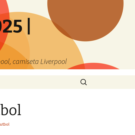
25 |
ool, camiseta Liverpool
Buscar:
tbol
utbol