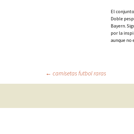
El conjunto
Doble pespu
Bayern. Sig
por la insp
aunque no e
Navegación
←
camisetas futbol raras
de
entradas