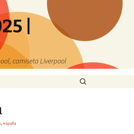
25 |
ool, camiseta Liverpool
Buscar:
a
s
,
españa