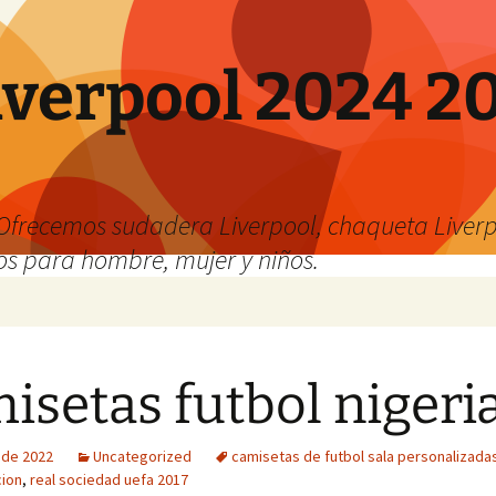
verpool 2024 20
o
Ofrecemos sudadera Liverpool, chaqueta Liverp
os para hombre, mujer y niños.
isetas futbol nigeri
o de 2022
Uncategorized
camisetas de futbol sala personalizada
cion
,
real sociedad uefa 2017