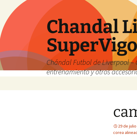
Chandal Li
SuperVig
Chándal Futbol de Liverpool – 
entrenamiento y otros accesori
Saltar
al
contenido
cam
29 de juli
corea alinea