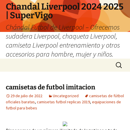
Chandal Liverpool 2024 2025
| SuperVigo
Chándal Futbol de Liverpool – Ofrecemos
sudadera Liverpool, chaqueta Liverpool,
camiseta Liverpool entrenamiento y otros
accesorios para hombre, mujer y niños.
Saltar
Buscar:
al
contenido
camisetas de futbol imitacion
29 de julio de 2022
Uncategorized
camisetas de fútbol
oficiales baratas
,
camisetas futbol replicas 2019
,
equipaciones de
futbol para bebes