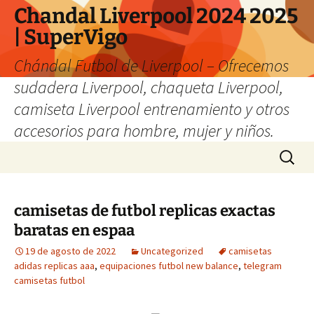
Chandal Liverpool 2024 2025
| SuperVigo
Chándal Futbol de Liverpool – Ofrecemos
sudadera Liverpool, chaqueta Liverpool,
camiseta Liverpool entrenamiento y otros
accesorios para hombre, mujer y niños.
Saltar
Buscar:
al
contenido
camisetas de futbol replicas exactas
baratas en espaa
19 de agosto de 2022
Uncategorized
camisetas
adidas replicas aaa
,
equipaciones futbol new balance
,
telegram
camisetas futbol