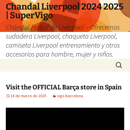
Chandal Liverpool 2024 2025
| SuperVigo
Chándal Futbol de Liverpool – Ofrecemos
sudadera Liverpool, chaqueta Liverpool,
camiseta Liverpool entrenamiento y otros
accesorios para hombre, mujer y niños.
Saltar
Buscar:
al
contenido
Visit the OFFICIAL Barça store in Spain
18 de marzo de 2025
vigo-barcelona