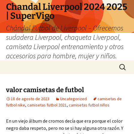
Chandal Liverpool 2024 2025
| SuperVigo
Chándal Futbol de Liverpool – Ofrecemos
sudadera Liverpool, chaqueta Liverpool,
camiseta Liverpool entrenamiento y otros
accesorios para hombre, mujer y niños.
Saltar
Buscar:
al
contenido
valor camisetas de futbol
18 de agosto de 2023
Uncategorized
camisetas de
futbol nike
,
camisetas futbol 2021
,
camisetas futbol niños
En un viejo álbum de cromos decía que era porque el color
negro daba respeto, pero no se si hay alguna otra razón. Y