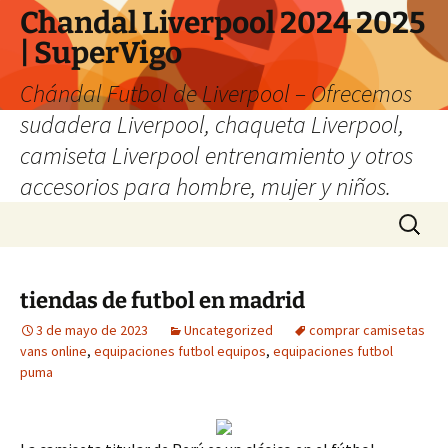
Chandal Liverpool 2024 2025
| SuperVigo
Chándal Futbol de Liverpool – Ofrecemos
sudadera Liverpool, chaqueta Liverpool,
camiseta Liverpool entrenamiento y otros
accesorios para hombre, mujer y niños.
Saltar
Buscar:
al
contenido
tiendas de futbol en madrid
3 de mayo de 2023
Uncategorized
comprar camisetas
vans online
,
equipaciones futbol equipos
,
equipaciones futbol
puma