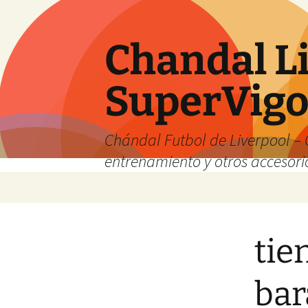
Chandal Li
SuperVig
Chándal Futbol de Liverpool – 
entrenamiento y otros accesori
Saltar
al
contenido
tie
bar