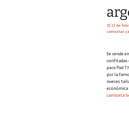
arg
23 de feb
camisetas y
Se vende e
confitadas 
para Pad Th
por la famo
nueces tail
económica 
camiseta b