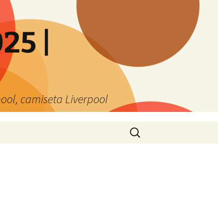
25 |
ool, camiseta Liverpool
Buscar: