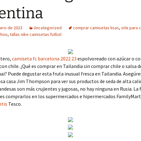
entina
rero de 2023
Uncategorized
comprar camisetas lisas
,
site para 
ahoo
,
tallas nike camisetas futbol
ntero,
camiseta fc barcelona 2022 23
espolvoreado con azúcar o c
con chile. ¿Qué es comprar en Tailandia sin comprar chile o salsa d
ai? Puede degustar esta fruta inusual fresca en Tailandia. Asegúre
sa casa Jim Thompson para ver sus productos de seda de alta cali
andesas son más crujientes y jugosas, no hay ninguna en Rusia. L
es comprarlos en los supermercados e hipermercados FamilyMart,
etis
Tesco.