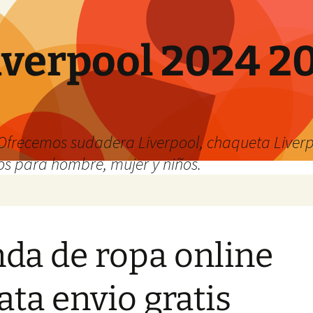
verpool 2024 20
o
Ofrecemos sudadera Liverpool, chaqueta Liverp
os para hombre, mujer y niños.
nda de ropa online
ata envio gratis