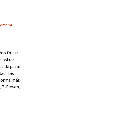
comprar
omo frutas
e ostras
se de pasar
dad. Las
a forma más
 7-Eleven,