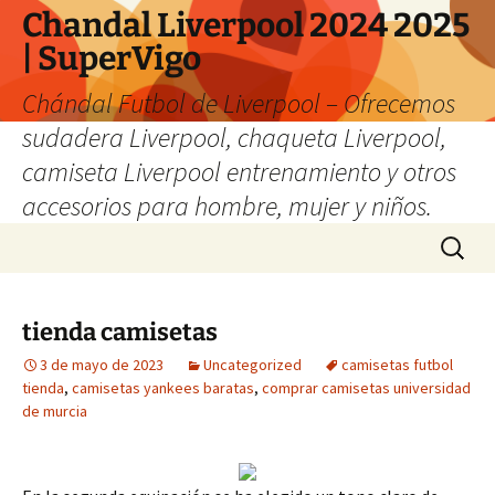
Chandal Liverpool 2024 2025
| SuperVigo
Chándal Futbol de Liverpool – Ofrecemos
sudadera Liverpool, chaqueta Liverpool,
camiseta Liverpool entrenamiento y otros
accesorios para hombre, mujer y niños.
Saltar
Buscar:
al
contenido
tienda camisetas
3 de mayo de 2023
Uncategorized
camisetas futbol
tienda
,
camisetas yankees baratas
,
comprar camisetas universidad
de murcia