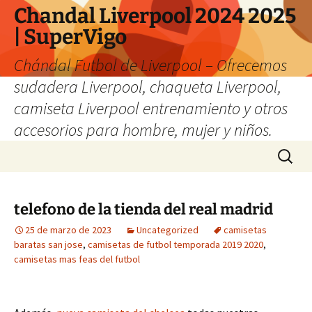
Chandal Liverpool 2024 2025
| SuperVigo
Chándal Futbol de Liverpool – Ofrecemos
sudadera Liverpool, chaqueta Liverpool,
camiseta Liverpool entrenamiento y otros
accesorios para hombre, mujer y niños.
Saltar
Buscar:
al
contenido
telefono de la tienda del real madrid
25 de marzo de 2023
Uncategorized
camisetas
baratas san jose
,
camisetas de futbol temporada 2019 2020
,
camisetas mas feas del futbol