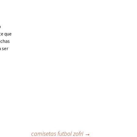
o
te que
uchas
a ser
camisetas futbol zofri
→