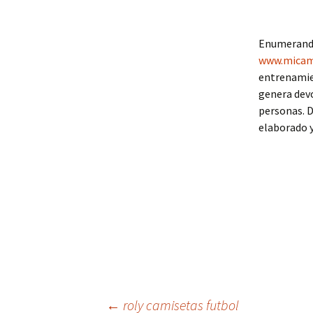
Enumerando
www.micami
entrenamien
genera devo
personas. D
elaborado y
←
roly camisetas futbol