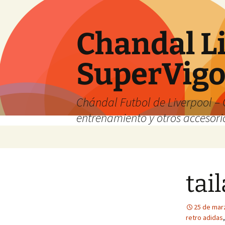
Chandal Li
SuperVig
Chándal Futbol de Liverpool – 
entrenamiento y otros accesori
Saltar
al
contenido
tai
25 de mar
retro adidas