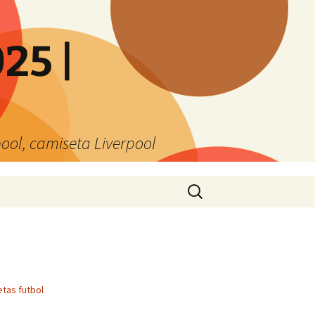
25 |
ool, camiseta Liverpool
Buscar:
tas futbol