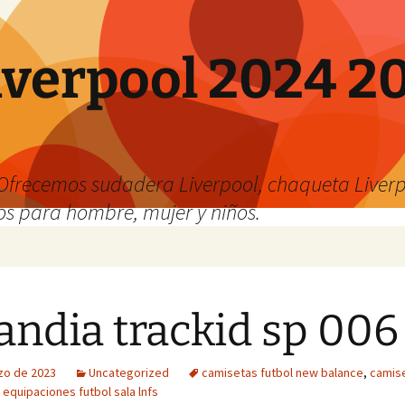
verpool 2024 20
o
Ofrecemos sudadera Liverpool, chaqueta Liverp
os para hombre, mujer y niños.
landia trackid sp 006
zo de 2023
Uncategorized
camisetas futbol new balance
,
camise
,
equipaciones futbol sala lnfs