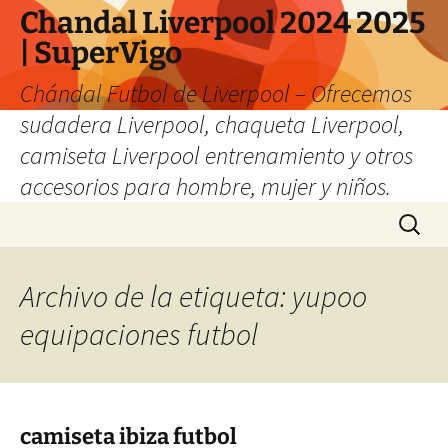
Chandal Liverpool 2024 2025
| SuperVigo
Chándal Futbol de Liverpool – Ofrecemos
sudadera Liverpool, chaqueta Liverpool,
camiseta Liverpool entrenamiento y otros
accesorios para hombre, mujer y niños.
Saltar
Buscar:
al
contenido
Archivo de la etiqueta: yupoo
equipaciones futbol
camiseta ibiza futbol