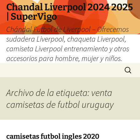
Chandal Liverpool 2024 2025
| SuperVigo
Chándal Futbol de Liverpool – Ofrecemos
sudadera Liverpool, chaqueta Liverpool,
camiseta Liverpool entrenamiento y otros
accesorios para hombre, mujer y niños.
Saltar
Buscar:
al
contenido
Archivo de la etiqueta: venta
camisetas de futbol uruguay
camisetas futbol ingles 2020